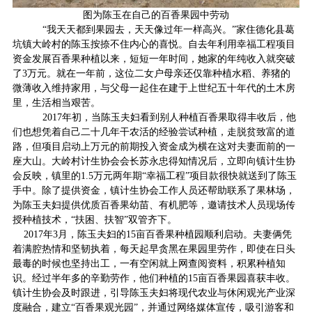
图为陈玉在自己的百香果园中劳动
“我天天都到果园去，天天像过年一样高兴。
”
家住德化县葛
坑镇大岭村
的
陈玉按捺不住内心的喜悦
。
自去年利用幸福工程项目
资金发展百香果种植以来，短短一年时间，她家的年纯收入就突破
了3万元。就在一年前，这位
二女户母亲
还仅靠
种植水稻、养猪
的
微薄收入
维持家用
，
与父母一起
住在建
于上世纪五十年代
的土木房
里
，生活相当艰苦。
2017年初，
当
陈玉夫妇看到别人种植百香果
取得丰收后
，
他
们
也想凭
着自己
二十几年干农活的经验
尝试种植，
走
脱贫
致富的道
路
，
但
项目启动上万元的前期投入资金成为横在这对
夫妻
面前的一
座大山
。大岭村计生协会会长苏永忠得知情况后，立即向镇计生协
会反映
，
镇里的
1.5万元两年期“幸福工程”项目款
很快就
送到了陈玉
手中
。
除了提供资金，镇
计生协会工作人员还
帮助
联系
了
果林场
，
为
陈玉夫妇
提供
优质百香果
幼苗、有机肥等，邀请技术人员现场传
授种植
技术
，“
扶困、扶智”双管齐下
。
2017年3月
，
陈玉夫妇
的
15亩百香果
种植园顺利启动。
夫妻俩
凭
着满腔热情和坚韧执着，
每天起早贪黑在果园里劳作，即使在日头
最毒的时候也坚持出工
，
一有空闲
就
上网
查阅资料，积累
种植知
识
。经过半年多的辛勤劳作，
他们种植的15亩
百香果
园喜获丰收。
镇计生协会及时跟进，
引导陈玉夫妇将现代农业与休闲观光产业深
度融合，
建立“百香果观光园”，
并
通过网络媒体宣传，吸引游客和