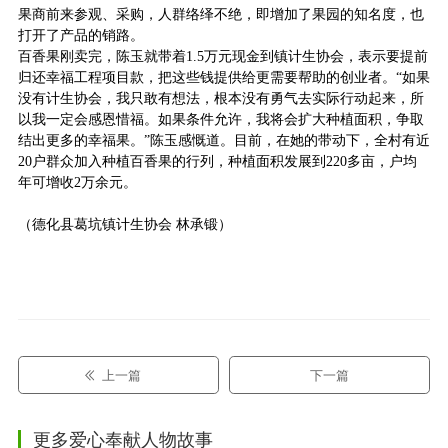
果商
前来参观、采购，人群络绎不绝，即增加了果园的知名度，也
打开了产品的销路
。
百香果刚卖完，陈玉就带着1.5万元
现金
到镇计生协会，表示要提前
归还幸福工程项目款
，
把这些钱提供给更
需要帮助的创业者。“如果
没有计生协会，我只敢有想法，根本没有勇气去实际行动起来，所
以我一定会感恩惜福。如果条件允许，我将会扩大种植面积，争取
结出更多的幸福果。”陈玉感慨道
。
目前，在她的带动下，全村有近
20户群众加入种植百香果的行列，种植面积发展到220多亩，户均
年
可增收2万余元。
（
德化县葛坑镇计生协会
林承锻
）
上一篇
下一篇
更多爱心奉献人物故事