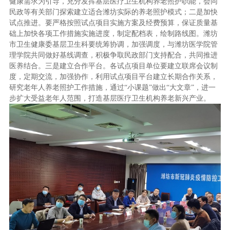
健康需求为引导，充分发挥基层医疗卫生机构养老照护职能，会同
民政等有关部门探索建立适合潍坊实际的养老照护模式；二是加快
试点推进。要严格按照试点项目实施方案及经费预算，保证质量基
础上加快各项工作措施实施进度，制定配档表，绘制路线图。潍坊
市卫生健康委基层卫生科要统筹协调，加强调度，与潍坊医学院管
理学院共同做好基线调查，积极争取民政部门支持配合，共同推进
医养结合。三是建立合作平台。各试点项目单位要建立联席会议制
度，定期交流，加强协作，利用试点项目平台建立长期合作关系，
研究老年人养老照护工作措施，通过“小课题”做出“大文章”，进一
步扩大受益老年人范围，打造基层医疗卫生机构养老新兴产业。