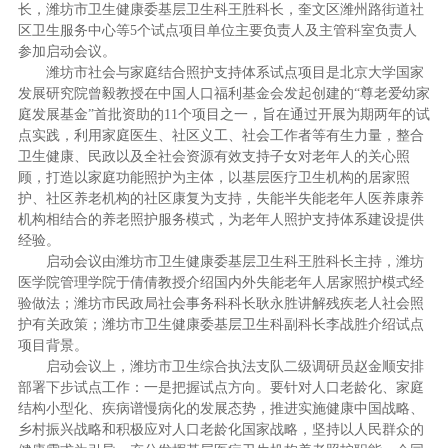
长，潍坊市卫生健康委基层卫生科王胜科长，奎文区潍州路街道社
区卫生服务中心等5个试点项目单位主要负责人及主管科室负责人
参加启动会议。
潍坊市社会与家庭结合照护支持体系试点项目是北京大学国家
发展研究院曾毅教授在中国人口福利基金会发起创建的“尊老爱幼家
庭发展基金”首批资助的11个项目之一，旨在通过开展为期两年的试
点实践，利用家庭医生、社区义工、社会工作者等有生力量，整合
卫生健康、民政以及全社会资源有效支持子女对老年人的关心照
顾，打造以家庭功能照护为主体，以基层医疗卫生机构的居家照
护、社区养老机构的社区康复为支持，失能半失能老年人医养康养
机构相结合的养老照护服务模式，为老年人照护支持体系建设提供
经验。
启动会议由潍坊市卫生健康委基层卫生科王胜科长主持，潍坊
医学院管理学院于倩倩教授介绍国内外失能老年人居家照护模式经
验做法；潍坊市民政局社会事务科科长耿永胜讲解残疾老人社会照
护有关政策；潍坊市卫生健康委基层卫生科副科长李战胜介绍试点
项目背景。
启动会议上，潍坊市卫生综合执法支队二级调研员赵金顺安排
部署下步试点工作：一是把握试点方向。要针对人口老龄化、家庭
结构小型化、疾病谱慢病化的发展态势，推进实施健康中国战略、
乡村振兴战略和积极应对人口老龄化国家战略，坚持以人民群众的